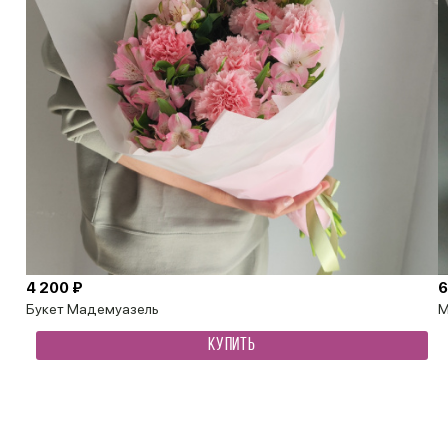
4 200 ₽
6
Букет Мадемуазель
М
КУПИТЬ