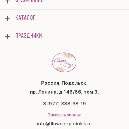
О КОМПАНИИ
О нас
КАТАЛОГ
Мероприятия
Корпоративным клиентам
Букеты
Оплата
ПРАЗДНИКИ
Композиции
Доставка
Подарки
Отзывы
8 марта
Свадьба
Гарантии
14 февраля
Летние хиты
Вопросы и ответы
День матери
Повод
Политика конфиденциальности
1 сентября
Публичная оферта
День учителя
Контакты
Новый год
Россия, Подольск,
Бонусная система
Пасха
пр. Ленина, д.146/66, пом.3,
Последний звонок
Выпускной
8 (977) 388-98-19
Рождество
Заказать звонок
info@flowers-podolsk.ru