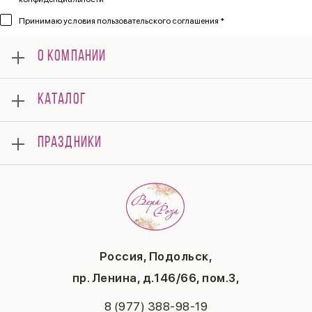
Принимаю
условия пользовательского соглашения *
О КОМПАНИИ
О нас
КАТАЛОГ
Мероприятия
Корпоративным клиентам
Букеты
Оплата
ПРАЗДНИКИ
Композиции
Доставка
Подарки
Отзывы
8 марта
Свадьба
Гарантии
14 февраля
Летние хиты
Вопросы и ответы
День матери
Повод
Политика конфиденциальности
1 сентября
Публичная оферта
День учителя
Контакты
Новый год
Россия, Подольск,
Бонусная система
Пасха
пр. Ленина, д.146/66, пом.3,
Последний звонок
Выпускной
8 (977) 388-98-19