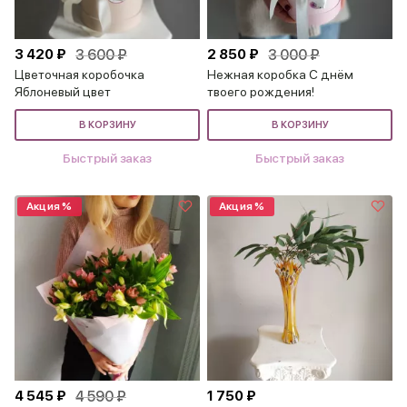
3 420 ₽
3 600 ₽
2 850 ₽
3 000 ₽
Цветочная коробочка
Нежная коробка С днём
Яблоневый цвет
твоего рождения!
В КОРЗИНУ
В КОРЗИНУ
Быстрый заказ
Быстрый заказ
Акция %
Акция %
4 545 ₽
4 590 ₽
1 750 ₽