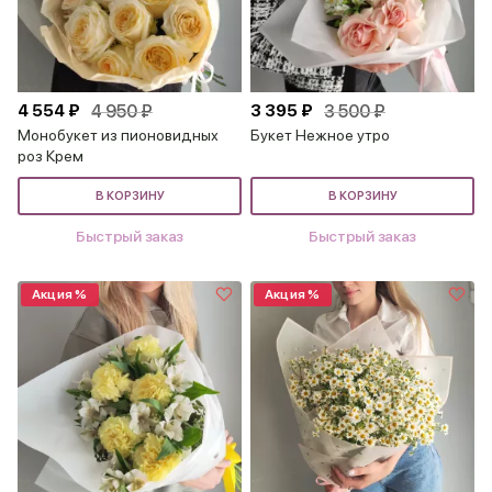
4 554 ₽
4 950 ₽
3 395 ₽
3 500 ₽
Монобукет из пионовидных
Букет Нежное утро
роз Крем
В КОРЗИНУ
В КОРЗИНУ
Быстрый заказ
Быстрый заказ
Акция %
Акция %