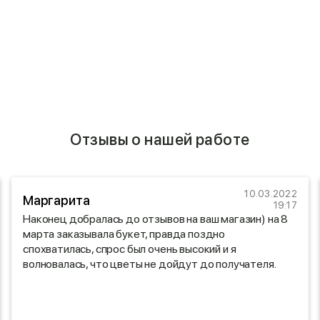
Отзывы о нашей работе
10.03.2022
Маргарита
19:17
Наконец добралась до отзывов на ваш магазин) на 8
марта заказывала букет, правда поздно
спохватилась, спрос был очень высокий и я
волновалась, что цветы не дойдут до получателя.
Была приятно удивлена, мне отзвонились и
предупредили, что доставка задерживается.
Спасибо, что с пониманием относитесь к своим