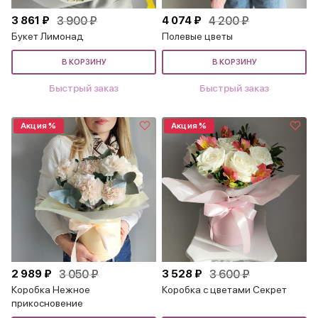
3 861 ₽
3 900 ₽
4 074 ₽
4 200 ₽
Букет Лимонад
Полевые цветы
В КОРЗИНУ
В КОРЗИНУ
Быстрый заказ
Быстрый заказ
Акция %
Акция %
2 989 ₽
3 050 ₽
3 528 ₽
3 600 ₽
Коробка Нежное
Коробка с цветами Секрет
прикосновение