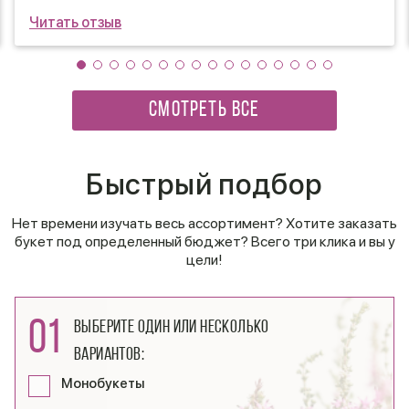
покупателям.
Читать отзыв
Сестра цветы получила и была очень счастлива
такому сюрпризу)
СМОТРЕТЬ ВСЕ
Быстрый подбор
Нет времени изучать весь ассортимент? Хотите заказать
букет под определенный бюджет? Всего три клика и вы у
цели!
01
Выберите один или несколько
вариантов:
Монобукеты