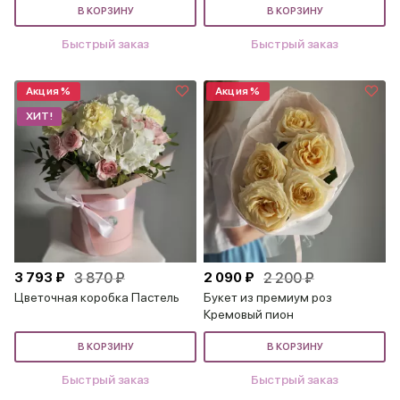
В КОРЗИНУ
В КОРЗИНУ
Быстрый заказ
Быстрый заказ
Акция %
Акция %
ХИТ!
3 793 ₽
3 870 ₽
2 090 ₽
2 200 ₽
Цветочная коробка Пастель
Букет из премиум роз
Кремовый пион
В КОРЗИНУ
В КОРЗИНУ
Быстрый заказ
Быстрый заказ