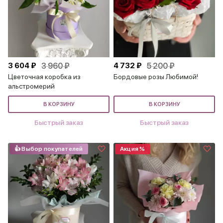
3 604 ₽
3 960 ₽
4 732 ₽
5 200 ₽
Цветочная коробка из
Бордовые розы Любимой!
альстромерий
В КОРЗИНУ
В КОРЗИНУ
Быстрый заказ
Быстрый заказ
👍 Выбор покупателей
Акция %