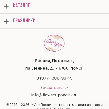
О нас
КАТАЛОГ
Мероприятия
Корпоративным клиентам
Букеты
Оплата
ПРАЗДНИКИ
Композиции
Доставка
Подарки
Отзывы
8 марта
Свадьба
Гарантии
14 февраля
Летние хиты
Вопросы и ответы
День матери
Повод
Политика конфиденциальности
1 сентября
Публичная оферта
День учителя
Контакты
Новый год
Россия, Подольск,
Бонусная система
Пасха
пр. Ленина, д.146/66, пом.3,
Последний звонок
Выпускной
8 (977) 388-98-19
Рождество
Заказать звонок
info@flowers-podolsk.ru
©2015 - 2026, «VeraRosa» - интернет-магазин доставки