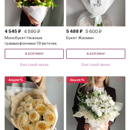
4 545 ₽
4 590 ₽
5 488 ₽
5 600 ₽
Монобукет Нежные
Букет Жасмин
граммофончики 19 веточек
В КОРЗИНУ
В КОРЗИНУ
Быстрый заказ
Быстрый заказ
Акция %
Акция %