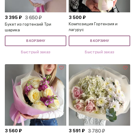
3 395 ₽
3 650 ₽
3 500 ₽
Композиция Гортензия и
Букет из гортензий Три
лагурус
шарика
В КОРЗИНУ
В КОРЗИНУ
Быстрый заказ
Быстрый заказ
3 560 ₽
3 591 ₽
3 780 ₽