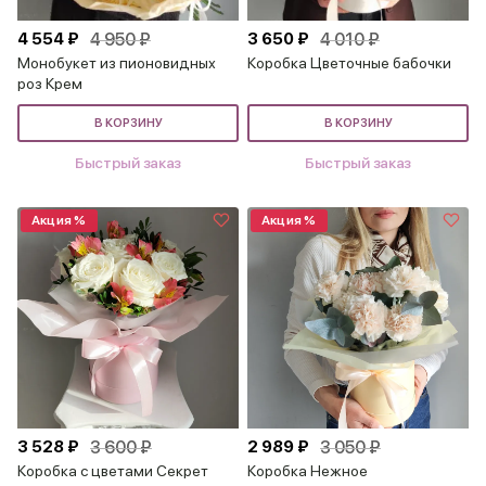
4 554 ₽
4 950 ₽
3 650 ₽
4 010 ₽
Монобукет из пионовидных
Коробка Цветочные бабочки
роз Крем
В КОРЗИНУ
В КОРЗИНУ
Быстрый заказ
Быстрый заказ
Акция %
Акция %
3 528 ₽
3 600 ₽
2 989 ₽
3 050 ₽
Коробка с цветами Секрет
Коробка Нежное