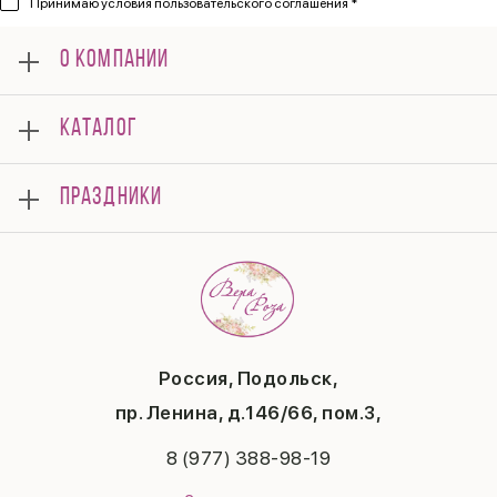
Принимаю
условия пользовательского соглашения *
О КОМПАНИИ
О нас
КАТАЛОГ
Мероприятия
Корпоративным клиентам
Букеты
Оплата
ПРАЗДНИКИ
Композиции
Доставка
Подарки
Отзывы
8 марта
Свадьба
Гарантии
14 февраля
Летние хиты
Вопросы и ответы
День матери
Повод
Политика конфиденциальности
1 сентября
Публичная оферта
День учителя
Контакты
Новый год
Россия, Подольск,
Бонусная система
Пасха
пр. Ленина, д.146/66, пом.3,
Последний звонок
Выпускной
8 (977) 388-98-19
Рождество