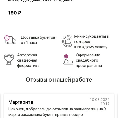
Конверт для денег В день Рождения
О
190 ₽
1
Мини-сухоцветы в
Доставка букетов
подарок
от 1 часа
к каждому заказу
Авторская
Оформление
свадебная
свадебного
флористика
пространства
Отзывы о нашей работе
10.03.2022
Маргарита
19:17
Наконец добралась до отзывов на ваш магазин) на 8
марта заказывала букет, правда поздно