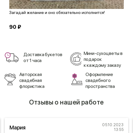
Загадай желание и оно обязательно исполнится!
О
90 ₽
1
Мини-сухоцветы в
Доставка букетов
подарок
от 1 часа
к каждому заказу
Авторская
Оформление
свадебная
свадебного
флористика
пространства
Отзывы о нашей работе
05.10.2023
Мария
13:55