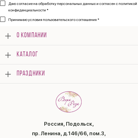
Даю согласие на обработку персональных данных и согласен
с политикой
конфиденциальности *
Принимаю
условия пользовательского соглашения *
О КОМПАНИИ
О нас
КАТАЛОГ
Мероприятия
Корпоративным клиентам
Букеты
Оплата
ПРАЗДНИКИ
Композиции
Доставка
Подарки
Отзывы
8 марта
Свадьба
Гарантии
14 февраля
Летние хиты
Вопросы и ответы
День матери
Повод
Политика конфиденциальности
1 сентября
Публичная оферта
День учителя
Контакты
Новый год
Россия, Подольск,
Бонусная система
Пасха
пр. Ленина, д.146/66, пом.3,