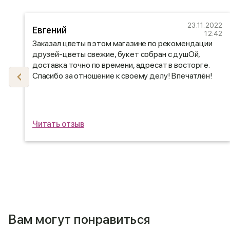
23
23.11.2022
Евгений
55
12:42
м
Заказал цветы в этом магазине по рекомендации
друзей-цветы свежие, букет собран с душОй,
доставка точно по времени, адресат в восторге.
и
Спасибо за отношение к своему делу! Впечатлён!
Читать отзыв
Вам могут понравиться