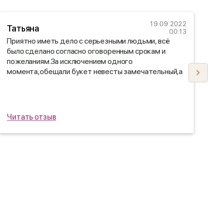
19.09.2022
Татьяна
00:13
Приятно иметь дело с серьезными людьми, всё
Н
было сделано согласно оговоренным срокам и
8
пожеланиям.За исключением одного
с
момента,обещали букет невесты замечательный,а
в
сделали просто БЕСПОДОБНЫЙ!!!Обязательно
Б
буду Вас рекомендовать.
п
С
п
Читать отзыв
Ч
С
т