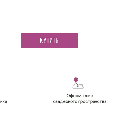
Открытка Гармонии,баланса
190 ₽
Купить
Оформление
тика
свадебного пространства