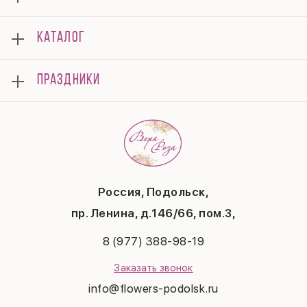
О нас
КАТАЛОГ
Мероприятия
Корпоративным клиентам
Букеты
Оплата
ПРАЗДНИКИ
Композиции
Доставка
Подарки
Отзывы
8 марта
Свадьба
Гарантии
14 февраля
Летние хиты
Вопросы и ответы
День матери
Повод
Политика конфиденциальности
1 сентября
Публичная оферта
День учителя
Контакты
Новый год
Россия, Подольск,
Бонусная система
Пасха
пр. Ленина, д.146/66, пом.3,
Последний звонок
Выпускной
8 (977) 388-98-19
Рождество
Заказать звонок
info@flowers-podolsk.ru