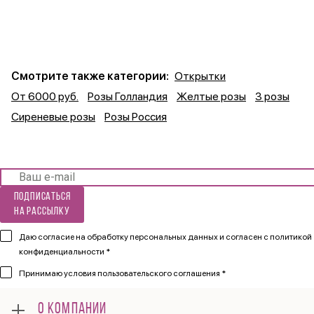
Смотрите также категории:
Открытки
От 6000 руб.
Розы Голландия
Желтые розы
3 розы
Сиреневые розы
Розы Россия
Подписаться
на рассылку
Даю согласие на обработку персональных данных и согласен
с политикой
конфиденциальности *
Принимаю
условия пользовательского соглашения *
О КОМПАНИИ