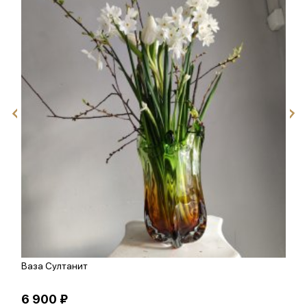
Ваза Султанит
К
6 900 ₽
1