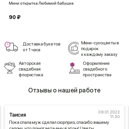
Мини открытка Любимой бабушке
О
90 ₽
1
Мини-сухоцветы в
Доставка букетов
подарок
от 1 часа
к каждому заказу
Авторская
Оформление
свадебная
свадебного
флористика
пространства
Отзывы о нашей работе
09.01.2022
Таисия
11:30
Пока спала муж сделал сюрприз, спасибо вашему
салону, что помогаете ему в этом! Цветы