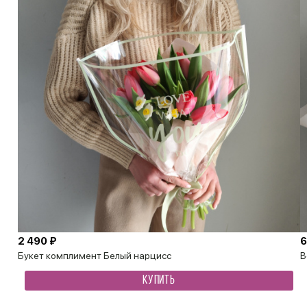
2 490 ₽
6
Букет комплимент Белый нарцисс
В
КУПИТЬ