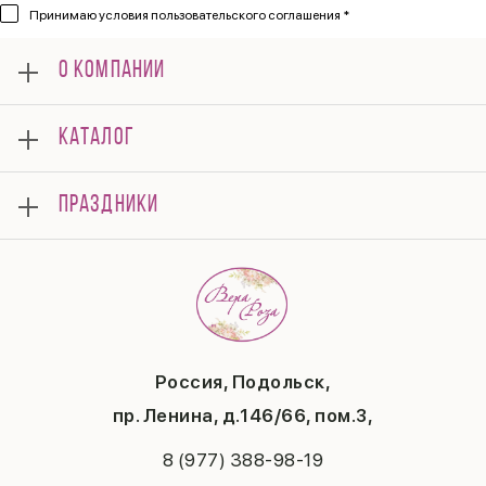
Принимаю
условия пользовательского соглашения *
О КОМПАНИИ
О нас
КАТАЛОГ
Мероприятия
Корпоративным клиентам
Букеты
Оплата
ПРАЗДНИКИ
Композиции
Доставка
Подарки
Отзывы
8 марта
Свадьба
Гарантии
14 февраля
Летние хиты
Вопросы и ответы
День матери
Повод
Политика конфиденциальности
1 сентября
Публичная оферта
День учителя
Контакты
Новый год
Россия, Подольск,
Бонусная система
Пасха
пр. Ленина, д.146/66, пом.3,
Последний звонок
Выпускной
8 (977) 388-98-19
Рождество