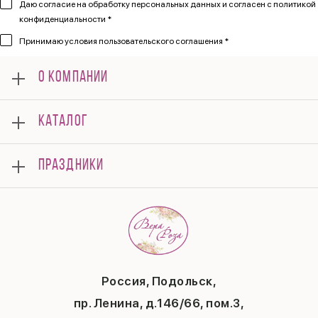
Даю согласие на обработку персональных данных и согласен
с политикой
конфиденциальности *
Принимаю
условия пользовательского соглашения *
О КОМПАНИИ
О нас
КАТАЛОГ
Мероприятия
Корпоративным клиентам
Букеты
Оплата
ПРАЗДНИКИ
Композиции
Доставка
Подарки
Отзывы
8 марта
Свадьба
Гарантии
14 февраля
Летние хиты
Вопросы и ответы
День матери
Повод
Политика конфиденциальности
1 сентября
Публичная оферта
День учителя
Контакты
Новый год
Россия, Подольск,
Бонусная система
Пасха
пр. Ленина, д.146/66, пом.3,
Последний звонок