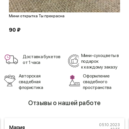
Мини открытка Ты прекрасна
В
90 ₽
1
Мини-сухоцветы в
Доставка букетов
подарок
от 1 часа
к каждому заказу
Авторская
Оформление
свадебная
свадебного
флористика
пространства
Отзывы о нашей работе
05.10.2023
Мария