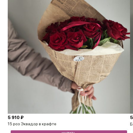
5 910 ₽
5
15 роз Эквадор в крафте
Б