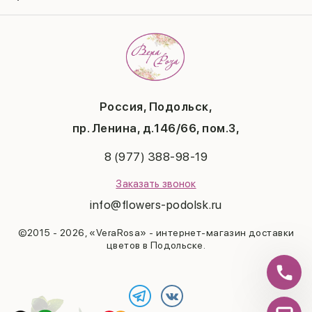
Доставка
Подарки
Отзывы
8 марта
Свадьба
Гарантии
14 февраля
Летние хиты
Вопросы и ответы
День матери
Повод
Политика конфиденциальности
1 сентября
Публичная оферта
День учителя
Контакты
Новый год
Россия, Подольск,
Бонусная система
Пасха
пр. Ленина, д.146/66, пом.3,
Последний звонок
Выпускной
8 (977) 388-98-19
Рождество
Заказать звонок
info@flowers-podolsk.ru
©2015 - 2026, «VeraRosa» - интернет-магазин доставки
цветов в Подольске.