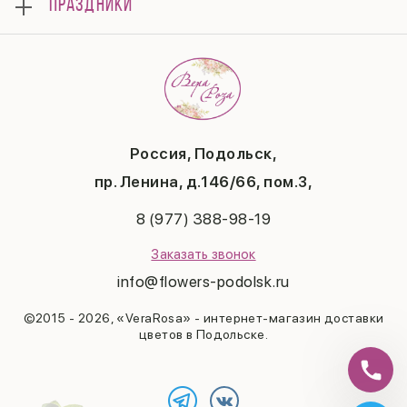
ПРАЗДНИКИ
Композиции
Доставка
Подарки
Отзывы
8 марта
Свадьба
Гарантии
14 февраля
Летние хиты
Вопросы и ответы
День матери
Повод
Политика конфиденциальности
1 сентября
Публичная оферта
День учителя
Контакты
Новый год
Россия, Подольск,
Бонусная система
Пасха
пр. Ленина, д.146/66, пом.3,
Последний звонок
Выпускной
8 (977) 388-98-19
Рождество
Заказать звонок
info@flowers-podolsk.ru
©2015 - 2026, «VeraRosa» - интернет-магазин доставки
цветов в Подольске.