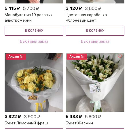
5 415 ₽
5 700 ₽
3 420 ₽
3 600 ₽
Монобукет из 19 розовых
Цветочная коробочка
альстромерий
Яблоневый цвет
В КОРЗИНУ
В КОРЗИНУ
Быстрый заказ
Быстрый заказ
Акция %
Акция %
3 822 ₽
3 900 ₽
5 488 ₽
5 600 ₽
Букет Лимонный фреш
Букет Жасмин