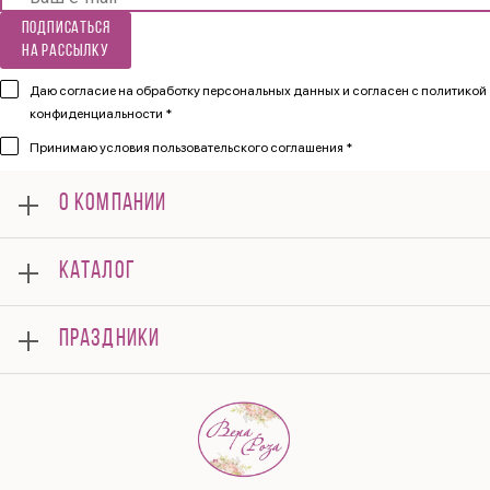
Подписаться
на рассылку
Даю согласие на обработку персональных данных и согласен
с политикой
конфиденциальности *
Принимаю
условия пользовательского соглашения *
О КОМПАНИИ
О нас
КАТАЛОГ
Мероприятия
Корпоративным клиентам
Букеты
Оплата
ПРАЗДНИКИ
Композиции
Доставка
Подарки
Отзывы
8 марта
Свадьба
Гарантии
14 февраля
Летние хиты
Вопросы и ответы
День матери
Повод
Политика конфиденциальности
1 сентября
Публичная оферта
День учителя