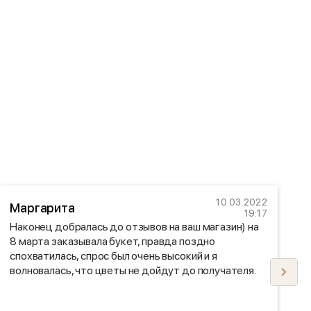
10.03.2022
Маргарита
Е
19:17
Наконец добралась до отзывов на ваш магазин) на
З
8 марта заказывала букет, правда поздно
д
спохватилась, спрос был очень высокий и я
д
волновалась, что цветы не дойдут до получателя.
С
Была приятно удивлена, мне отзвонились и
предупредили, что доставка задерживается.