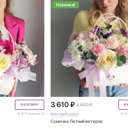
Новинка!
3 610 ₽
3 840 ₽
В КОРЗИНУ
В 
Быстрый заказ
4.5 (оценок 5)
4.
Сумочка Летний ветерок