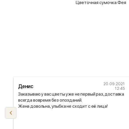
Цветочная сумочка Фея
21
20.09.2021
Денис
47
12:45
Заказываю у вас цветы уже не первый раз, доставка
.
всегда вовремя без опозданий.
Жена довольна, улыбка не сходит с её лица!