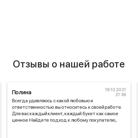
Отзывы о нашей работе
19.10.2021
Полина
21:36
Всегда удивляюсь с какой любовью и
ответственностью вы относитесь к своей работе.
Для вас каждый клиент, каждый букет как самое
ценное. Найдете подход к любому покупателю,
даже к самому требовательному! Надеюсь вы и
дальше продолжите радовать нас своими