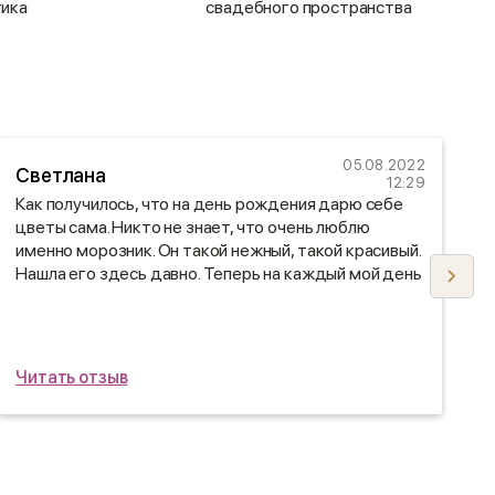
тика
свадебного пространства
05.08.2022
Светлана
12:29
Как получилось, что на день рождения дарю себе
О
цветы сама. Никто не знает, что очень люблю
д
именно морозник. Он такой нежный, такой красивый.
р
Нашла его здесь давно. Теперь на каждый мой день
рождения у меня мои любимые цветы. Огромное
вам спасибо!
Читать отзыв
Ч