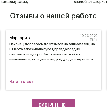
к каждому заказу
свадебная флорис
Отзывы о нашей работе
10.03.2022
Маргарита
19:17
Наконец добралась до отзывов на ваш магазин) на
8 марта заказывала букет, правда поздно
спохватилась, спрос был очень высокий и я
волновалась, что цветы не дойдут до получателя.
Была приятно удивлена, мне отзвонились и
предупредили, что доставка задерживается.
Спасибо, что с пониманием относитесь к своим
покупателям.
Читать отзыв
Сестра цветы получила и была очень счастлива
такому сюрпризу)
СМОТРЕТЬ ВСЕ