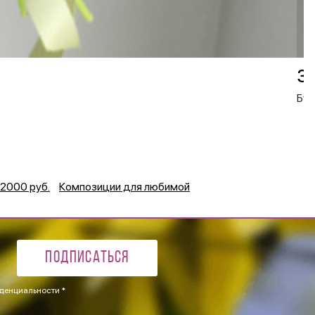
3 
Бук
2000 руб.
Композиции для любимой
Подписаться
денциальности *