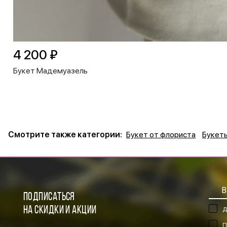
4 200 ₽
Букет Мадемуазель
Смотрите также категории:
Букет от флориста
Букет
ПОДПИСАТЬСЯ
НА СКИДКИ И АКЦИИ
Д
П