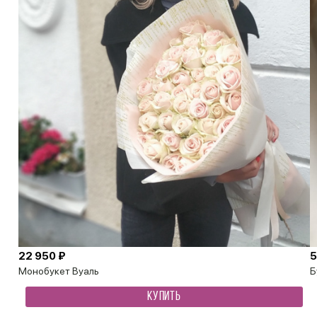
22 950 ₽
5
Монобукет Вуаль
Б
КУПИТЬ