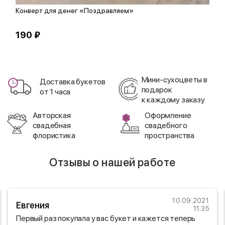
Конверт для денег «Поздравляем»
Д
190 ₽
1
Мини-сухоцветы в
Доставка букетов
подарок
от 1 часа
к каждому заказу
Авторская
Оформление
свадебная
свадебного
флористика
пространства
Отзывы о нашей работе
10.09.2021
Евгения
11:35
Первый раз покупала у вас букет и кажется теперь