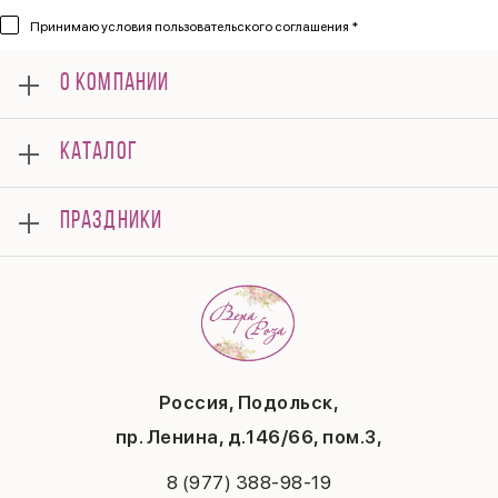
Принимаю
условия пользовательского соглашения *
О КОМПАНИИ
О нас
КАТАЛОГ
Мероприятия
Корпоративным клиентам
Букеты
Оплата
ПРАЗДНИКИ
Композиции
Доставка
Подарки
Отзывы
8 марта
Свадьба
Гарантии
14 февраля
Летние хиты
Вопросы и ответы
День матери
Повод
Политика конфиденциальности
1 сентября
Публичная оферта
День учителя
Контакты
Новый год
Россия, Подольск,
Бонусная система
Пасха
пр. Ленина, д.146/66, пом.3,
Последний звонок
Выпускной
8 (977) 388-98-19