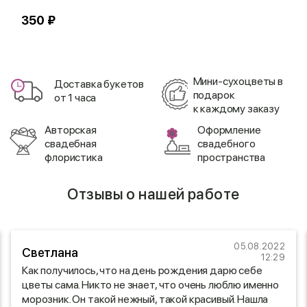
350 ₽
9
Мини-сухоцветы в
Доставка букетов
подарок
от 1 часа
к каждому заказу
Авторская
Оформление
свадебная
свадебного
флористика
пространства
Отзывы о нашей работе
05.08.2022
Светлана
12:29
Как получилось, что на день рождения дарю себе
цветы сама. Никто не знает, что очень люблю именно
морозник. Он такой нежный, такой красивый. Нашла