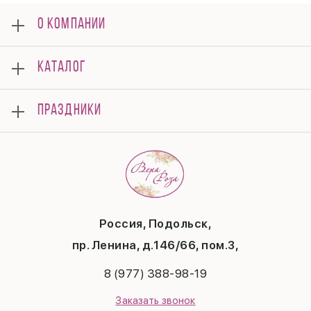
О КОМПАНИИ
О нас
КАТАЛОГ
Мероприятия
Корпоративным клиентам
Букеты
Оплата
ПРАЗДНИКИ
Композиции
Доставка
Подарки
Отзывы
8 марта
Свадьба
Гарантии
14 февраля
Летние хиты
Вопросы и ответы
День матери
Повод
Политика конфиденциальности
1 сентября
Публичная оферта
День учителя
Контакты
Новый год
Россия, Подольск,
Бонусная система
Пасха
пр. Ленина, д.146/66, пом.3,
Последний звонок
Выпускной
8 (977) 388-98-19
Рождество
Заказать звонок