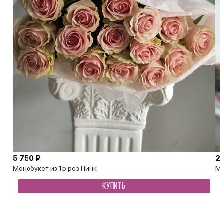
5 750 ₽
2
Монобукет из 15 роз Пинк
М
КУПИТЬ