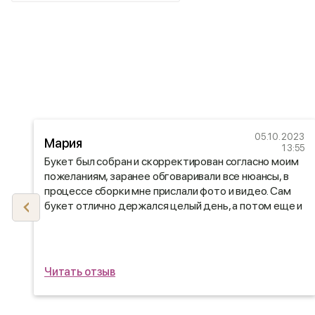
05.10.2023
Мария
23
13:55
12
Букет был собран и скорректирован согласно моим
пожеланиям, заранее обговаривали все нюансы, в
процессе сборки мне прислали фото и видео. Сам
букет отлично держался целый день, а потом еще и
дома стоял неделю😍
Читать отзыв