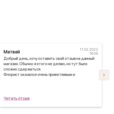
11.02.2022
Матвей
16:56
Добрый день, хочу оставить свой отзыв на данный
П
магазин. Обычно я этого не делаю, но тут было
з
сложно сдержаться.
д
Флорист оказался очень приветливым и
В
отзывчивым, перед отправкой оправил фото
п
букета, доставили все вовремя)
Читать отзыв
Ч