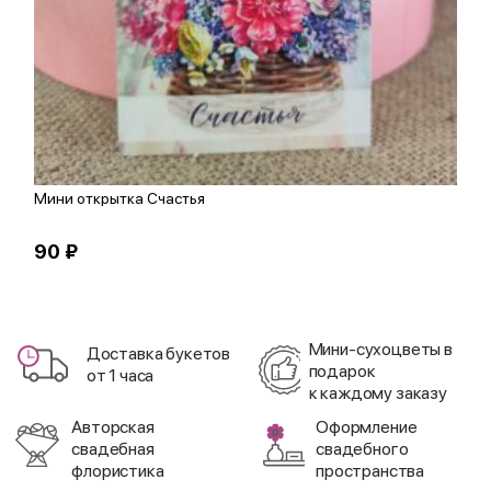
Мини открытка Счастья
К
90 ₽
1
Мини-сухоцветы в
Доставка букетов
подарок
от 1 часа
к каждому заказу
Авторская
Оформление
свадебная
свадебного
флористика
пространства