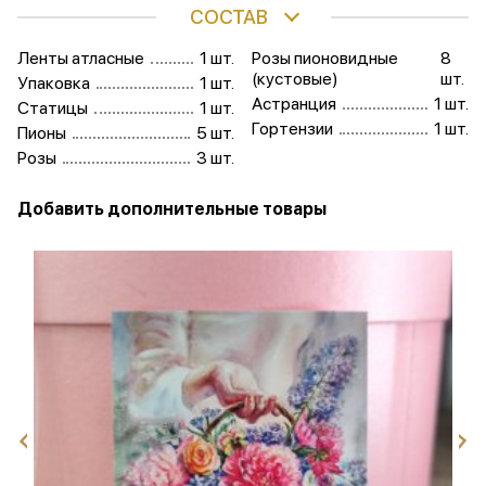
СОСТАВ
Ленты атласные
1 шт.
Розы пионовидные
8
(кустовые)
шт.
Упаковка
1 шт.
Астранция
1 шт.
Статицы
1 шт.
Гортензии
1 шт.
Пионы
5 шт.
Розы
3 шт.
Добавить дополнительные товары