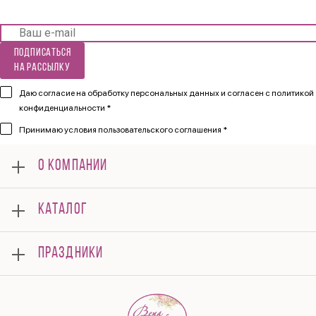
Подписаться
на рассылку
Даю согласие на обработку персональных данных и согласен
с политикой
конфиденциальности *
Принимаю
условия пользовательского соглашения *
О КОМПАНИИ
О нас
КАТАЛОГ
Мероприятия
Корпоративным клиентам
Букеты
Оплата
ПРАЗДНИКИ
Композиции
Доставка
Подарки
Отзывы
8 марта
Свадьба
Гарантии
14 февраля
Летние хиты
Вопросы и ответы