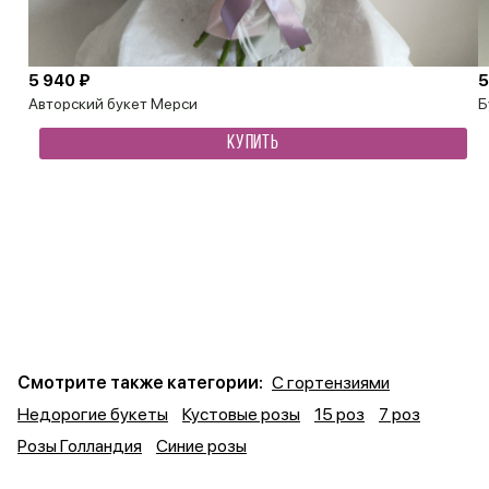
5 940 ₽
5
Авторский букет Мерси
Б
КУПИТЬ
Смотрите также категории:
С гортензиями
Недорогие букеты
Кустовые розы
15 роз
7 роз
Розы Голландия
Синие розы