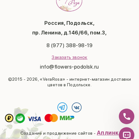
День матери
Повод
Политика конфиденциальности
1 сентября
Публичная оферта
День учителя
Контакты
Новый год
Россия, Подольск,
Бонусная система
Пасха
пр. Ленина, д.146/66, пом.3,
Последний звонок
Выпускной
8 (977) 388-98-19
Рождество
Заказать звонок
info@flowers-podolsk.ru
©2015 - 2026, «VeraRosa» - интернет-магазин доставки
цветов в Подольске.
Аплинк
Создание и продвижение сайтов -