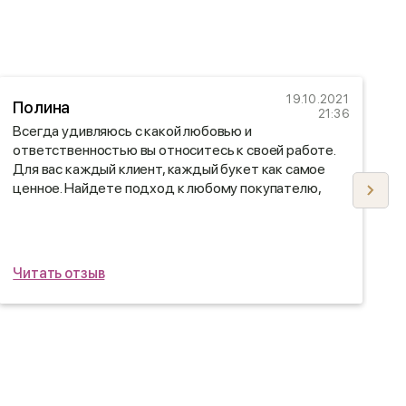
19.10.2021
Полина
Е
21:36
Всегда удивляюсь с какой любовью и
П
ответственностью вы относитесь к своей работе.
о
Для вас каждый клиент, каждый букет как самое
ценное. Найдете подход к любому покупателю,
даже к самому требовательному! Надеюсь вы и
дальше продолжите радовать нас своими
шедеврами)
Читать отзыв
Ч