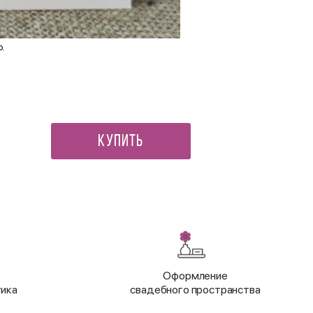
о.
Сувенирный поднос Жар-пт
3 612 ₽
Купить
Оформление
тика
свадебного пространства