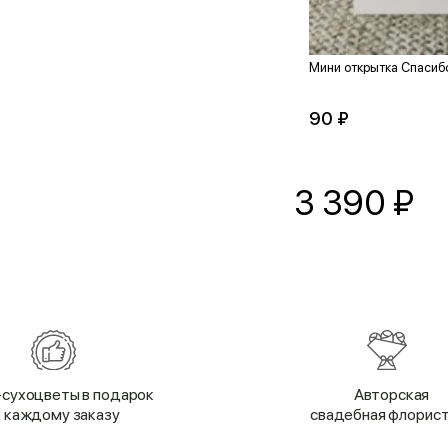
Мини открытка Спасиб
90 ₽
3 390
₽
сухоцветы в подарок
Авторская
к каждому заказу
свадебная флорис