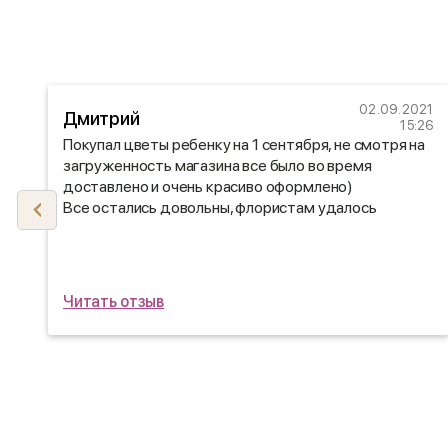
22
02.09.2021
Дмитрий
29
15:26
Покупал цветы ребенку на 1 сентября, не смотря на
загруженность магазина все было во время
.
доставлено и очень красиво оформлено)
ь
Все остались довольны, флористам удалось
подобрать букет по вкусу)
Читать отзыв