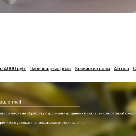
о 4000 руб.
Пионовидные розы
Кенийские розы
45 роз
О
аю согласие на обработку персональных данных и согласен
с политикой конфи
ринимаю
условия пользовательского соглашения *