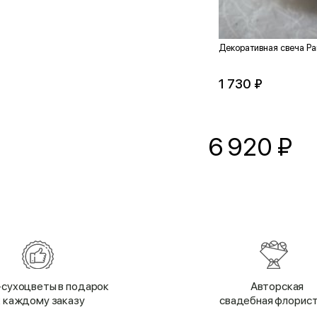
Декоративная свеча Р
1 730 ₽
6 920
₽
сухоцветы в подарок
Авторская
к каждому заказу
свадебная флорис