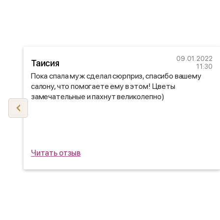
21
09.01.2022
Таисия
26
11:30
а
Пока спала муж сделал сюрприз, спасибо вашему
салону, что помогаете ему в этом! Цветы
замечательные и пахнут великолепно)
Читать отзыв