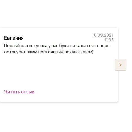
10.09.2021
Евгения
11:35
Первый раз покупала у вас букет и кажется теперь
В
останусь вашим постоянным покупателем)
о
Д
ц
д
д
ш
Читать отзыв
Ч