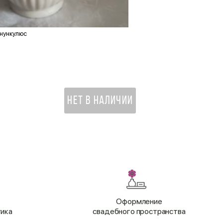
анункулюс
Открытка «С Новым Годом!
170 ₽
НЕТ В НАЛИЧИИ
Оформление
тика
свадебного пространства