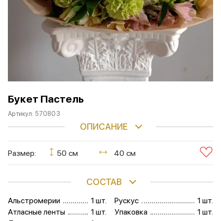
Букет Пастель
Артикул:
570803
ОПИСАНИЕ
Размер:
50 см
40 см
СОСТАВ
Альстромерии
1 шт.
Рускус
1 шт.
Атласные ленты
1 шт.
Упаковка
1 шт.