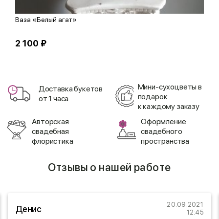
Ваза «Белый агат»
М
2 100 ₽
9
Мини-сухоцветы в
Доставка букетов
подарок
от 1 часа
к каждому заказу
Авторская
Оформление
свадебная
свадебного
флористика
пространства
Отзывы о нашей работе
20.09.2021
Денис
12:45