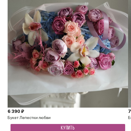
6 390 ₽
7
Букет Лепестки любви
Б
КУПИТЬ