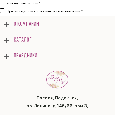
конфиденциальности *
Принимаю
условия пользовательского соглашения *
О КОМПАНИИ
О нас
КАТАЛОГ
Мероприятия
Корпоративным клиентам
Букеты
Оплата
ПРАЗДНИКИ
Композиции
Доставка
Подарки
Отзывы
8 марта
Свадьба
Гарантии
14 февраля
Летние хиты
Вопросы и ответы
День матери
Повод
Политика конфиденциальности
1 сентября
Публичная оферта
День учителя
Контакты
Новый год
Россия, Подольск,
Бонусная система
Пасха
пр. Ленина, д.146/66, пом.3,
Последний звонок