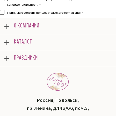
конфиденциальности *
Принимаю
условия пользовательского соглашения *
О КОМПАНИИ
О нас
КАТАЛОГ
Мероприятия
Корпоративным клиентам
Букеты
Оплата
ПРАЗДНИКИ
Композиции
Доставка
Подарки
Отзывы
8 марта
Свадьба
Гарантии
14 февраля
Летние хиты
Вопросы и ответы
День матери
Повод
Политика конфиденциальности
1 сентября
Публичная оферта
День учителя
Контакты
Новый год
Россия, Подольск,
Бонусная система
Пасха
пр. Ленина, д.146/66, пом.3,
Последний звонок