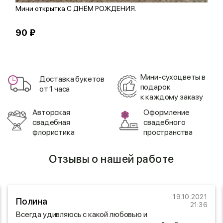
Мини открытка С ДНЁМ РОЖДЕНИЯ.
С
90 ₽
3
Мини-сухоцветы в
Доставка букетов
подарок
от 1 часа
к каждому заказу
Авторская
Оформление
свадебная
свадебного
флористика
пространства
Отзывы о нашей работе
19.10.2021
Полина
21:36
Всегда удивляюсь с какой любовью и