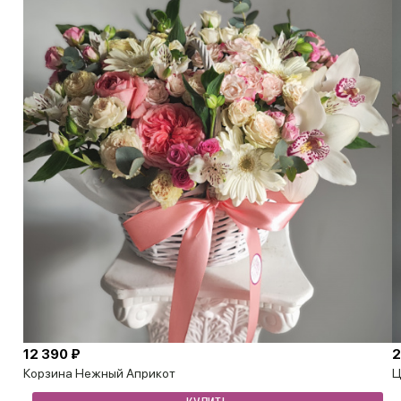
12 390 ₽
2
Корзина Нежный Априкот
Ц