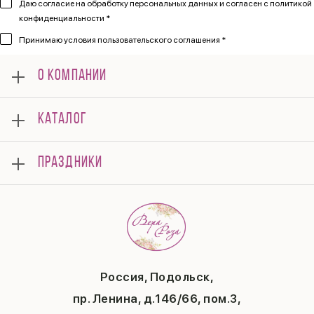
Даю согласие на обработку персональных данных и согласен
с политикой
конфиденциальности *
Принимаю
условия пользовательского соглашения *
О КОМПАНИИ
О нас
КАТАЛОГ
Мероприятия
Корпоративным клиентам
Букеты
Оплата
ПРАЗДНИКИ
Композиции
Доставка
Подарки
Отзывы
8 марта
Свадьба
Гарантии
14 февраля
Летние хиты
Вопросы и ответы
День матери
Повод
Политика конфиденциальности
1 сентября
Публичная оферта
День учителя
Контакты
Новый год
Россия, Подольск,
Бонусная система
Пасха
пр. Ленина, д.146/66, пом.3,
Последний звонок