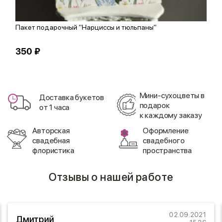
Пакет подарочный "Нарциссы и тюльпаны"
Д
350 ₽
1
Мини-сухоцветы в
Доставка букетов
подарок
от 1 часа
к каждому заказу
Авторская
Оформление
свадебная
свадебного
флористика
пространства
Отзывы о нашей работе
02.09.2021
Дмитрий