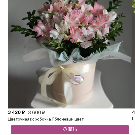
3 420 ₽
3 600 ₽
4
Ш
Цветочная коробочка Яблоневый цвет
КУПИТЬ