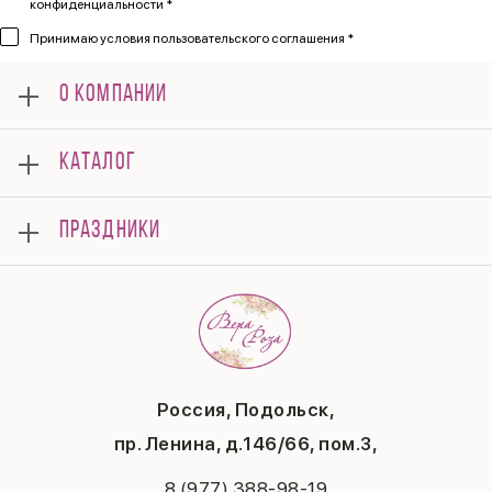
конфиденциальности *
Принимаю
условия пользовательского соглашения *
О КОМПАНИИ
О нас
КАТАЛОГ
Мероприятия
Корпоративным клиентам
Букеты
Оплата
ПРАЗДНИКИ
Композиции
Доставка
Подарки
Отзывы
8 марта
Свадьба
Гарантии
14 февраля
Летние хиты
Вопросы и ответы
День матери
Повод
Политика конфиденциальности
1 сентября
Публичная оферта
День учителя
Контакты
Новый год
Россия, Подольск,
Бонусная система
Пасха
пр. Ленина, д.146/66, пом.3,
Последний звонок
Выпускной
8 (977) 388-98-19