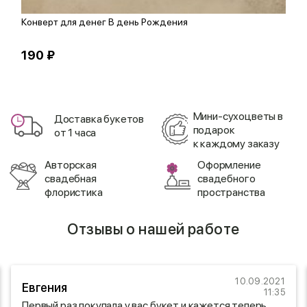
Конверт для денег В день Рождения
О
190 ₽
1
Мини-сухоцветы в
Доставка букетов
подарок
от 1 часа
к каждому заказу
Авторская
Оформление
свадебная
свадебного
флористика
пространства
Отзывы о нашей работе
10.09.2021
Евгения
11:35
Первый раз покупала у вас букет и кажется теперь