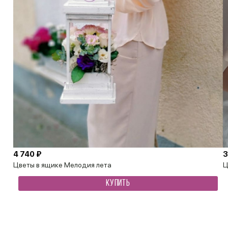
4 740 ₽
3
Цветы в ящике Мелодия лета
Ц
КУПИТЬ