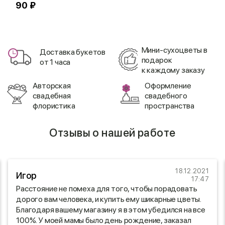
90 ₽
1
Мини-сухоцветы в
Доставка букетов
подарок
от 1 часа
к каждому заказу
Авторская
Оформление
свадебная
свадебного
флористика
пространства
Отзывы о нашей работе
18.12.2021
Игор
17:47
Расстояние не помеха для того, чтобы порадовать
дорого вам человека, и купить ему шикарные цветы.
Благодаря вашему магазину я в этом убедился на все
100%. У моей мамы было день рождение, заказал