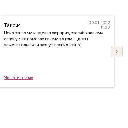
09.01.2022
Таисия
11:30
Пока спала муж сделал сюрприз, спасибо вашему
З
салону, что помогаете ему в этом! Цветы
в
замечательные и пахнут великолепно)
Ж
Читать отзыв
Ч