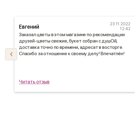
21
23.11.2022
Евгений
47
12:42
Заказал цветы в этом магазине по рекомендации
.
друзей-цветы свежие, букет собран с душОй,
доставка точно по времени, адресат в восторге.
Спасибо за отношение к своему делу! Впечатлён!
Читать отзыв