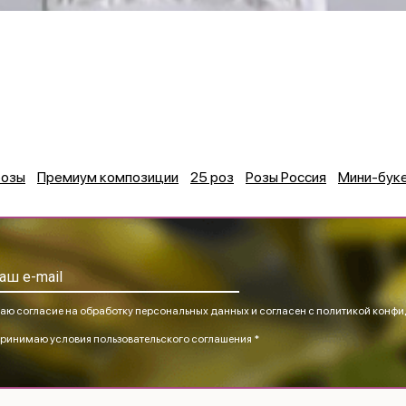
розы
Премиум композиции
25 роз
Розы Россия
Мини-бук
аю согласие на обработку персональных данных и согласен
с политикой конфи
ринимаю
условия пользовательского соглашения *