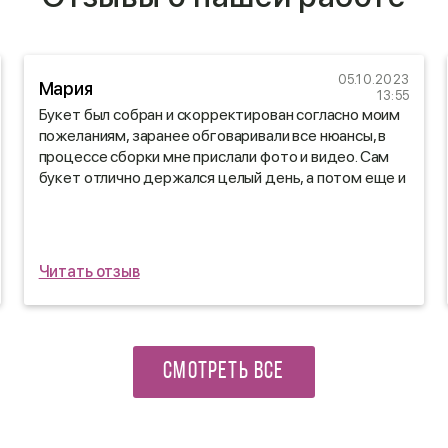
05.10.2023
Мария
13:55
Букет был собран и скорректирован согласно моим
пожеланиям, заранее обговаривали все нюансы, в
процессе сборки мне прислали фото и видео. Сам
букет отлично держался целый день, а потом еще и
дома стоял неделю😍
Читать отзыв
СМОТРЕТЬ ВСЕ