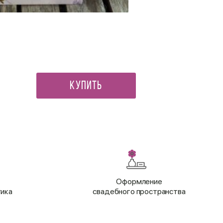
Мини открытка Поздравляем
90 ₽
Купить
Оформление
тика
свадебного пространства