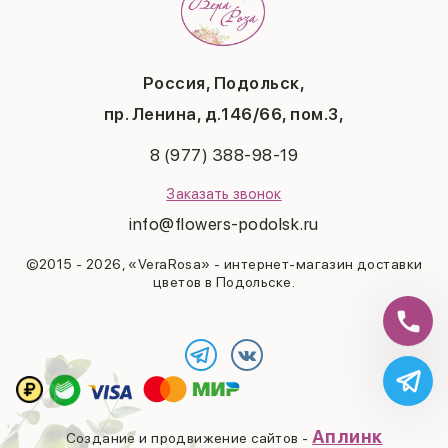
Вопросы и ответы
День матери
Повод
Политика конфиденциальности
1 сентября
Публичная оферта
День учителя
Контакты
Новый год
Россия, Подольск,
Бонусная система
Пасха
пр. Ленина, д.146/66, пом.3,
Последний звонок
Выпускной
8 (977) 388-98-19
Рождество
Заказать звонок
info@flowers-podolsk.ru
©2015 - 2026, «VeraRosa» - интернет-магазин доставки
цветов в Подольске.
Аплинк
Создание и продвижение сайтов -