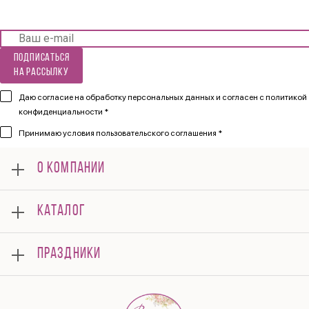
Подписаться
на рассылку
Даю согласие на обработку персональных данных и согласен
с политикой
конфиденциальности *
Принимаю
условия пользовательского соглашения *
О КОМПАНИИ
О нас
КАТАЛОГ
Мероприятия
Корпоративным клиентам
Букеты
Оплата
ПРАЗДНИКИ
Композиции
Доставка
Подарки
Отзывы
8 марта
Свадьба
Гарантии
14 февраля
Летние хиты