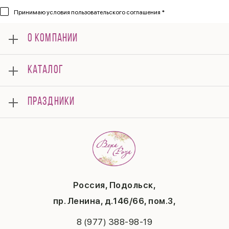
Принимаю
условия пользовательского соглашения *
О КОМПАНИИ
О нас
КАТАЛОГ
Мероприятия
Корпоративным клиентам
Букеты
Оплата
ПРАЗДНИКИ
Композиции
Доставка
Подарки
Отзывы
8 марта
Свадьба
Гарантии
14 февраля
Летние хиты
Вопросы и ответы
День матери
Повод
Политика конфиденциальности
1 сентября
Публичная оферта
День учителя
Контакты
Новый год
Россия, Подольск,
Бонусная система
Пасха
пр. Ленина, д.146/66, пом.3,
Последний звонок
Выпускной
8 (977) 388-98-19