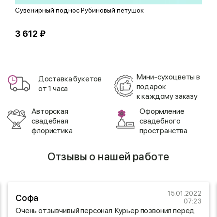
Сувенирный поднос Рубиновый петушок
В
3 612 ₽
6
Мини-сухоцветы в
Доставка букетов
подарок
от 1 часа
к каждому заказу
Авторская
Оформление
свадебная
свадебного
флористика
пространства
Отзывы о нашей работе
15.01.2022
Софа
07:23
Очень отзывчивый персонал. Курьер позвонил перед