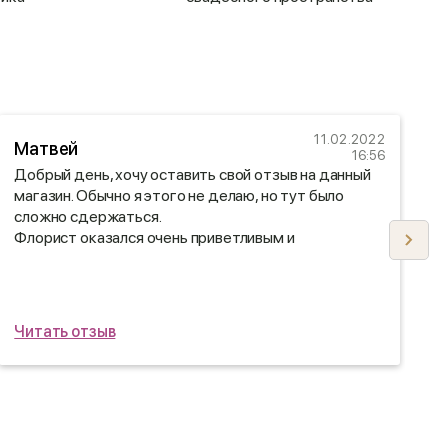
11.02.2022
Матвей
16:56
Добрый день, хочу оставить свой отзыв на данный
К
магазин. Обычно я этого не делаю, но тут было
ц
сложно сдержаться.
и
Флорист оказался очень приветливым и
Н
отзывчивым, перед отправкой оправил фото
р
букета, доставили все вовремя)
в
Читать отзыв
Ч