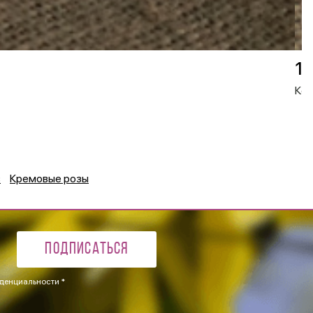
19
Кон
з
Кремовые розы
Подписаться
денциальности *