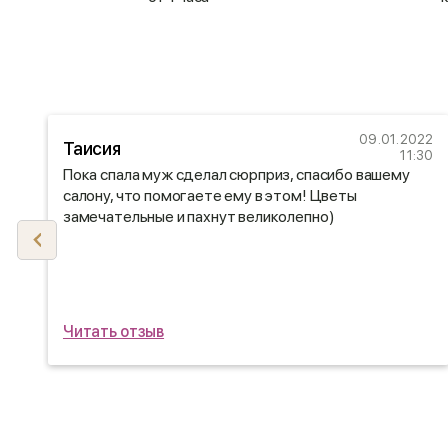
21
09.01.2022
Таисия
07
11:30
Пока спала муж сделал сюрприз, спасибо вашему
салону, что помогаете ему в этом! Цветы
у
замечательные и пахнут великолепно)
Читать отзыв