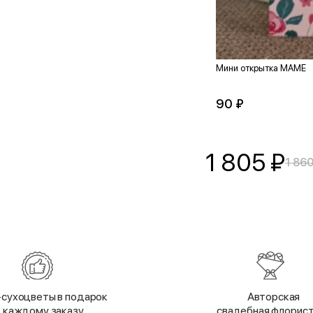
Мини открытка МАМЕ
90 ₽
1 805
₽
1 860
сухоцветы в подарок
Авторская
к каждому заказу
свадебная флорис