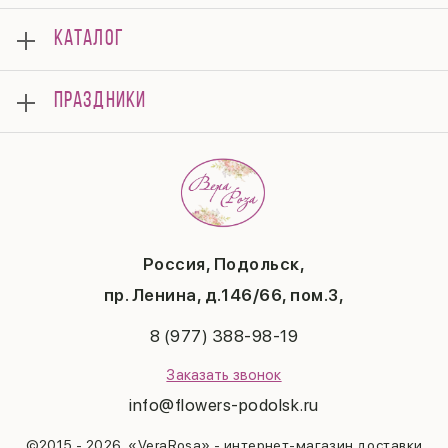
О нас
КАТАЛОГ
Мероприятия
Корпоративным клиентам
Букеты
Оплата
ПРАЗДНИКИ
Композиции
Доставка
Подарки
Отзывы
8 марта
Свадьба
Гарантии
14 февраля
Летние хиты
Вопросы и ответы
День матери
Повод
Политика конфиденциальности
1 сентября
Публичная оферта
День учителя
Контакты
Новый год
Россия, Подольск,
Бонусная система
Пасха
пр. Ленина, д.146/66, пом.3,
Последний звонок
Выпускной
8 (977) 388-98-19
Рождество
Заказать звонок
info@flowers-podolsk.ru
©2015 - 2026, «VeraRosa» - интернет-магазин доставки