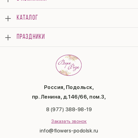
О нас
КАТАЛОГ
Мероприятия
Корпоративным клиентам
Букеты
Оплата
ПРАЗДНИКИ
Композиции
Доставка
Подарки
Отзывы
8 марта
Свадьба
Гарантии
14 февраля
Летние хиты
Вопросы и ответы
День матери
Повод
Политика конфиденциальности
1 сентября
Публичная оферта
День учителя
Контакты
Новый год
Россия, Подольск,
Бонусная система
Пасха
пр. Ленина, д.146/66, пом.3,
Последний звонок
Выпускной
8 (977) 388-98-19
Рождество
Заказать звонок
info@flowers-podolsk.ru