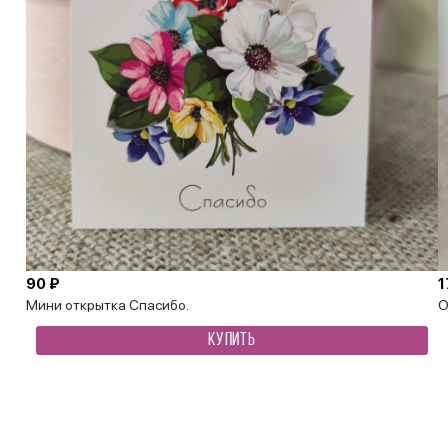
90 ₽
1
Мини открытка Спасибо.
О
КУПИТЬ