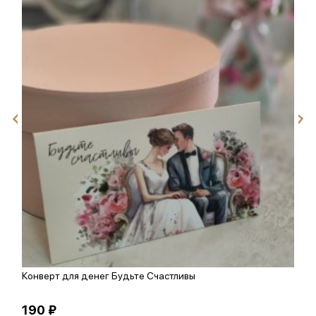
Конверт для денег Будьте Счастливы
П
190 ₽
3