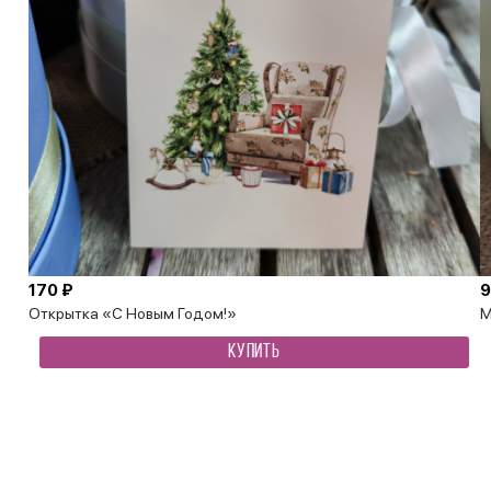
170 ₽
9
Открытка «С Новым Годом!»
М
КУПИТЬ