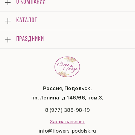
О КОМПАНИИ
О нас
КАТАЛОГ
Мероприятия
Корпоративным клиентам
Букеты
Оплата
ПРАЗДНИКИ
Композиции
Доставка
Подарки
Отзывы
8 марта
Свадьба
Гарантии
14 февраля
Летние хиты
Вопросы и ответы
День матери
Повод
Политика конфиденциальности
1 сентября
Публичная оферта
День учителя
Контакты
Новый год
Россия, Подольск,
Бонусная система
Пасха
пр. Ленина, д.146/66, пом.3,
Последний звонок
Выпускной
8 (977) 388-98-19
Рождество
Заказать звонок
info@flowers-podolsk.ru