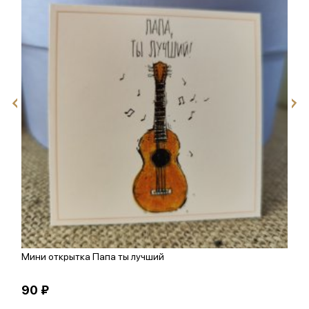
Мини открытка Папа ты лучший
М
90 ₽
9