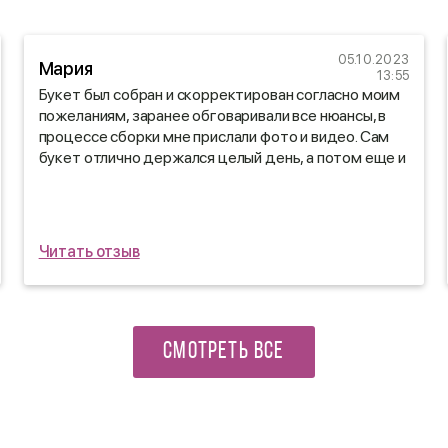
05.10.2023
Мария
13:55
Букет был собран и скорректирован согласно моим
пожеланиям, заранее обговаривали все нюансы, в
процессе сборки мне прислали фото и видео. Сам
букет отлично держался целый день, а потом еще и
дома стоял неделю😍
Читать отзыв
СМОТРЕТЬ ВСЕ