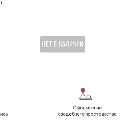
ат
Открытка «С Новым Годом!
170 ₽
НЕТ В НАЛИЧИИ
Оформление
тика
свадебного пространства