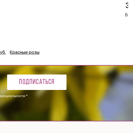
3 
Бук
уб.
Красные розы
Подписаться
денциальности *