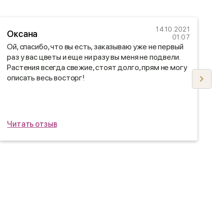
14.10.2021
Оксана
01:07
Ой, спасибо, что вы есть, заказываю уже не первый
В
раз у вас цветы и еще ни разу вы меня не подвели.
о
Растения всегда свежие, стоят долго, прям не могу
Д
описать весь восторг!
ц
д
д
ш
Читать отзыв
Ч