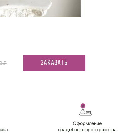
Мини открытка Любимой ба
90 ₽
Заказать
0 ₽
Оформление
тика
свадебного пространства