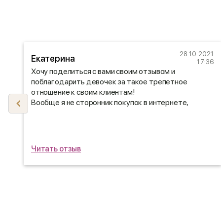
21
28.10.2021
Екатерина
47
17:36
Хочу поделиться с вами своим отзывом и
.
поблагодарить девочек за такое трепетное
отношение к своим клиентам!
Вообще я не сторонник покупок в интернете,
поэтому сначала заказала обратный звонок, мне
очень оперативно перезвонили и
проконсультировали. Девочки были очень вежливые
и учли все мои пожелания)
Читать отзыв