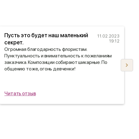
Пусть это будет наш маленький
11.02.2023
19:12
секрет.
Б
Огромная благодарность флористам.
п
Пунктуальность и внимательность к пожеланиям
п
заказчика. Композиции собирают шикарные. По
б
общению тоже, огонь девченки!
д
Читать отзыв
Ч