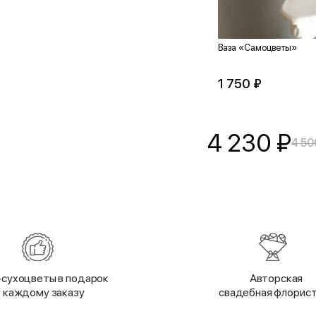
Ваза «Самоцветы»
1 750 ₽
4 230
₽
4 50
сухоцветы в подарок
Авторская
к каждому заказу
свадебная флорис