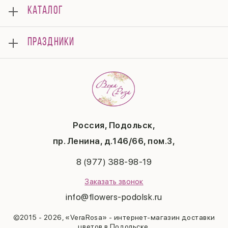
О нас
КАТАЛОГ
Мероприятия
Корпоративным клиентам
Букеты
Оплата
ПРАЗДНИКИ
Композиции
Доставка
Подарки
Отзывы
8 марта
Свадьба
Гарантии
14 февраля
Летние хиты
Вопросы и ответы
День матери
Повод
Политика конфиденциальности
1 сентября
Публичная оферта
День учителя
Контакты
Новый год
Россия, Подольск,
Бонусная система
Пасха
пр. Ленина, д.146/66, пом.3,
Последний звонок
Выпускной
8 (977) 388-98-19
Рождество
Заказать звонок
info@flowers-podolsk.ru
©2015 - 2026, «VeraRosa» - интернет-магазин доставки
цветов в Подольске.