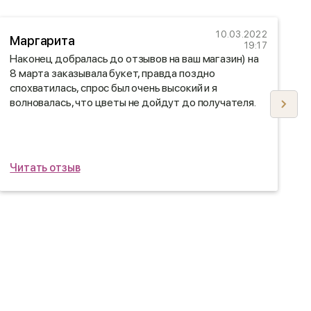
10.03.2022
Маргарита
19:17
Наконец добралась до отзывов на ваш магазин) на
О
8 марта заказывала букет, правда поздно
р
спохватилась, спрос был очень высокий и я
Р
волновалась, что цветы не дойдут до получателя.
о
Была приятно удивлена, мне отзвонились и
предупредили, что доставка задерживается.
Спасибо, что с пониманием относитесь к своим
покупателям.
Читать отзыв
Ч
Сестра цветы получила и была очень счастлива
такому сюрпризу)