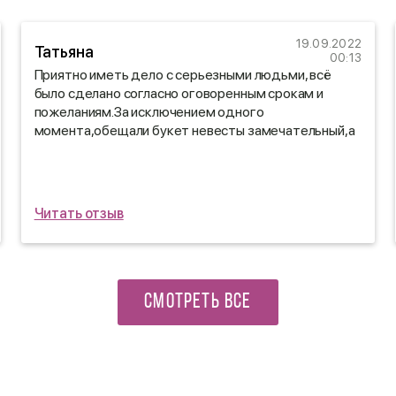
19.09.2022
Татьяна
00:13
Приятно иметь дело с серьезными людьми, всё
было сделано согласно оговоренным срокам и
пожеланиям.За исключением одного
момента,обещали букет невесты замечательный,а
сделали просто БЕСПОДОБНЫЙ!!!Обязательно
буду Вас рекомендовать.
Читать отзыв
СМОТРЕТЬ ВСЕ