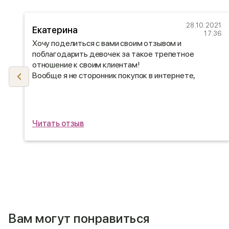
22
28.10.2021
Екатерина
56
17:36
Хочу поделиться с вами своим отзывом и
поблагодарить девочек за такое трепетное
отношение к своим клиентам!
Вообще я не сторонник покупок в интернете,
поэтому сначала заказала обратный звонок, мне
очень оперативно перезвонили и
проконсультировали. Девочки были очень вежливые
и учли все мои пожелания)
Читать отзыв
Вам могут понравиться