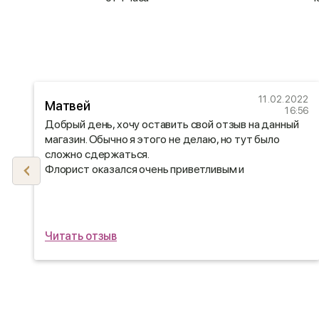
22
11.02.2022
Матвей
30
16:56
Добрый день, хочу оставить свой отзыв на данный
магазин. Обычно я этого не делаю, но тут было
сложно сдержаться.
Флорист оказался очень приветливым и
отзывчивым, перед отправкой оправил фото
букета, доставили все вовремя)
Читать отзыв