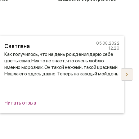
05.08.2022
Светлана
12:29
Как получилось, что на день рождения дарю себе
З
цветы сама. Никто не знает, что очень люблю
в
именно морозник. Он такой нежный, такой красивый.
Ж
Нашла его здесь давно. Теперь на каждый мой день
рождения у меня мои любимые цветы. Огромное
вам спасибо!
Читать отзыв
Ч