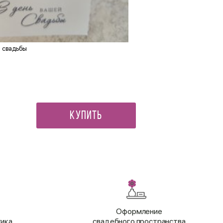
й свадьбы
Конверт для денег С днём р
190 ₽
Купить
Оформление
тика
свадебного пространства