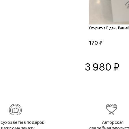
Открытка В день Ваше
170 ₽
3 980
₽
сухоцветы в подарок
Авторская
к каждому заказу
свадебная флорис