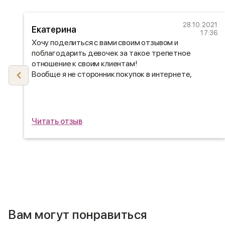
22
28.10.2021
Екатерина
30
17:36
Хочу поделиться с вами своим отзывом и
поблагодарить девочек за такое трепетное
отношение к своим клиентам!
Вообще я не сторонник покупок в интернете,
поэтому сначала заказала обратный звонок, мне
очень оперативно перезвонили и
проконсультировали. Девочки были очень вежливые
и учли все мои пожелания)
Читать отзыв
Вам могут понравиться