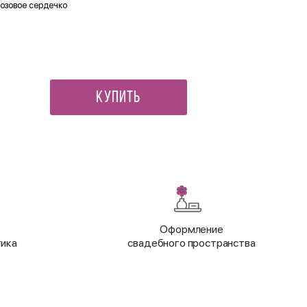
озовое сердечко
Мини открытка МАМЕ
90 ₽
Купить
Оформление
тика
свадебного пространства