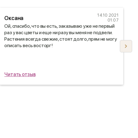
14.10.2021
Оксана
Т
01:07
Ой, спасибо, что вы есть, заказываю уже не первый
П
раз у вас цветы и еще ни разу вы меня не подвели.
б
Растения всегда свежие, стоят долго, прям не могу
п
описать весь восторг!
м
с
б
Читать отзыв
Ч