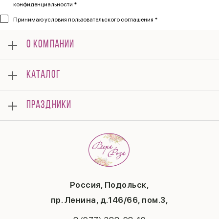
конфиденциальности *
Принимаю
условия пользовательского соглашения *
О КОМПАНИИ
О нас
КАТАЛОГ
Мероприятия
Корпоративным клиентам
Букеты
Оплата
ПРАЗДНИКИ
Композиции
Доставка
Подарки
Отзывы
8 марта
Свадьба
Гарантии
14 февраля
Летние хиты
Вопросы и ответы
День матери
Повод
Политика конфиденциальности
1 сентября
Публичная оферта
День учителя
Контакты
Новый год
Россия, Подольск,
Бонусная система
Пасха
пр. Ленина, д.146/66, пом.3,
Последний звонок