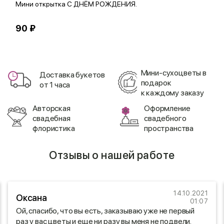
Мини открытка С ДНЁМ РОЖДЕНИЯ.
О
90 ₽
1
Мини-сухоцветы в
Доставка букетов
подарок
от 1 часа
к каждому заказу
Авторская
Оформление
свадебная
свадебного
флористика
пространства
Отзывы о нашей работе
14.10.2021
Оксана
01:07
Ой, спасибо, что вы есть, заказываю уже не первый
раз у вас цветы и еще ни разу вы меня не подвели.