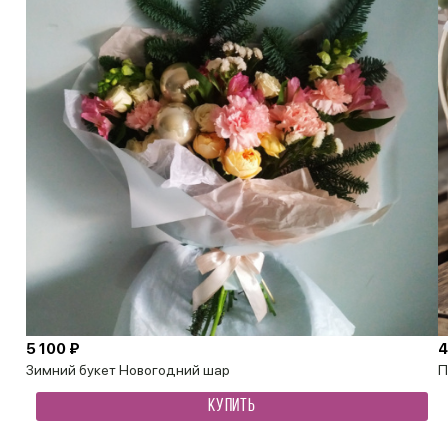
5 100 ₽
4
Зимний букет Новогодний шар
П
КУПИТЬ