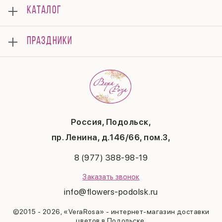
О нас
КАТАЛОГ
Мероприятия
Корпоративным клиентам
Букеты
Оплата
ПРАЗДНИКИ
Композиции
Доставка
Подарки
Отзывы
8 марта
Свадьба
Гарантии
14 февраля
Летние хиты
Вопросы и ответы
День матери
Повод
Политика конфиденциальности
1 сентября
Публичная оферта
День учителя
Контакты
Новый год
Россия, Подольск,
Бонусная система
Пасха
пр. Ленина, д.146/66, пом.3,
Последний звонок
Выпускной
8 (977) 388-98-19
Рождество
Заказать звонок
info@flowers-podolsk.ru
©2015 - 2026, «VeraRosa» - интернет-магазин доставки
цветов в Подольске.