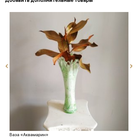
Добавить дополнительные товары
Ваза «Аквамарин»
О