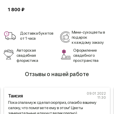
1 800 ₽
1
Мини-сухоцветы в
Доставка букетов
подарок
от 1 часа
к каждому заказу
Авторская
Оформление
свадебная
свадебного
флористика
пространства
Отзывы о нашей работе
09.01.2022
Таисия
11:30
Пока спала муж сделал сюрприз, спасибо вашему
салону, что помогаете ему в этом! Цветы
замечательные и пахнут великолепно)