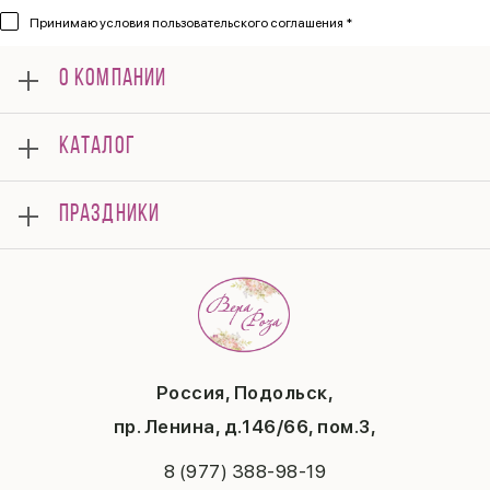
Принимаю
условия пользовательского соглашения *
О КОМПАНИИ
О нас
КАТАЛОГ
Мероприятия
Корпоративным клиентам
Букеты
Оплата
ПРАЗДНИКИ
Композиции
Доставка
Подарки
Отзывы
8 марта
Свадьба
Гарантии
14 февраля
Летние хиты
Вопросы и ответы
День матери
Повод
Политика конфиденциальности
1 сентября
Публичная оферта
День учителя
Контакты
Новый год
Россия, Подольск,
Бонусная система
Пасха
пр. Ленина, д.146/66, пом.3,
Последний звонок
Выпускной
8 (977) 388-98-19