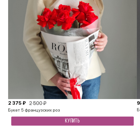
2 375 ₽
2 500 ₽
9
Б
Букет 5 французских роз
КУПИТЬ