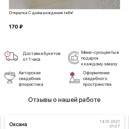
Открытка С днём рождения тебя!
О
170 ₽
1
Мини-сухоцветы в
Доставка букетов
подарок
от 1 часа
к каждому заказу
Авторская
Оформление
свадебная
свадебного
флористика
пространства
Отзывы о нашей работе
14.10.2021
Оксана
01:07