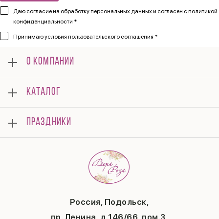
Даю согласие на обработку персональных данных и согласен
с политикой
конфиденциальности *
Принимаю
условия пользовательского соглашения *
О КОМПАНИИ
О нас
КАТАЛОГ
Мероприятия
Корпоративным клиентам
Букеты
Оплата
ПРАЗДНИКИ
Композиции
Доставка
Подарки
Отзывы
8 марта
Свадьба
Гарантии
14 февраля
Летние хиты
Вопросы и ответы
День матери
Повод
Политика конфиденциальности
1 сентября
Публичная оферта
День учителя
Контакты
Новый год
Россия, Подольск,
Бонусная система
Пасха
пр. Ленина, д.146/66, пом.3,