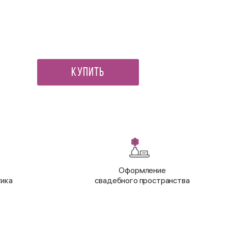
Мини открытка Папа ты луч
90 ₽
Купить
Оформление
тика
свадебного пространства