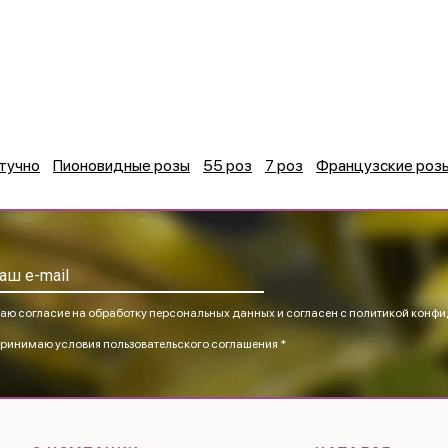
тучно
Пионовидные розы
55 роз
7 роз
Французские роз
аю согласие на обработку персональных данных и согласен
с политикой конфи
ринимаю
условия пользовательского соглашения *