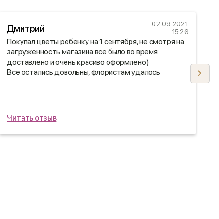
02.09.2021
Дмитрий
Е
15:26
Покупал цветы ребенку на 1 сентября, не смотря на
П
загруженность магазина все было во время
о
доставлено и очень красиво оформлено)
Все остались довольны, флористам удалось
подобрать букет по вкусу)
Читать отзыв
Ч