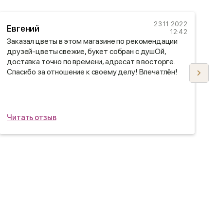
23.11.2022
Евгений
12:42
Заказал цветы в этом магазине по рекомендации
Д
друзей-цветы свежие, букет собран с душОй,
м
доставка точно по времени, адресат в восторге.
с
Спасибо за отношение к своему делу! Впечатлён!
Ф
о
б
Читать отзыв
Ч