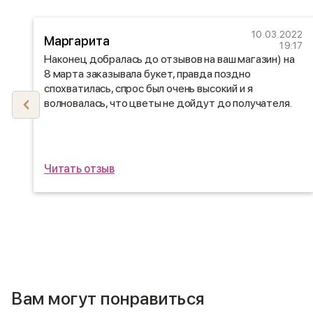
21
10.03.2022
Маргарита
35
19:17
Наконец добралась до отзывов на ваш магазин) на
8 марта заказывала букет, правда поздно
спохватилась, спрос был очень высокий и я
волновалась, что цветы не дойдут до получателя.
Была приятно удивлена, мне отзвонились и
предупредили, что доставка задерживается.
Спасибо, что с пониманием относитесь к своим
покупателям.
Читать отзыв
Сестра цветы получила и была очень счастлива
такому сюрпризу)
Вам могут понравиться