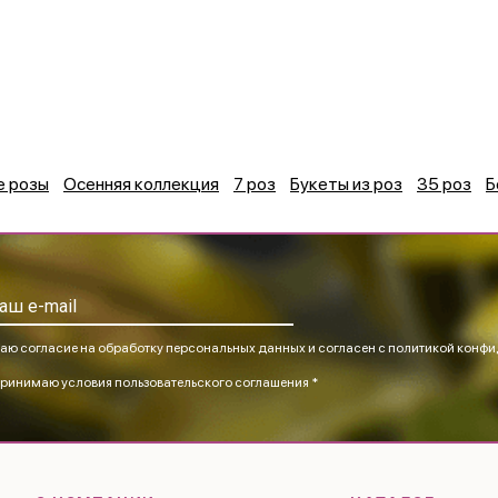
е розы
Осенняя коллекция
7 роз
Букеты из роз
35 роз
Б
аю согласие на обработку персональных данных и согласен
с политикой конфи
ринимаю
условия пользовательского соглашения *