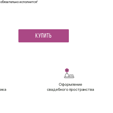
 обязательно исполнится!
Ваза для фруктов «Листок л
6 900 ₽
Купить
Оформление
тика
свадебного пространства