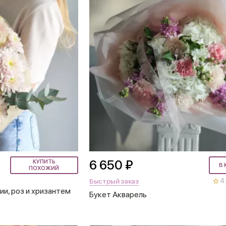
6 650 ₽
КУПИТЬ
В 
ПОХОЖИЙ
Быстрый заказ
4.
ии, роз и хризантем
Букет Акварель