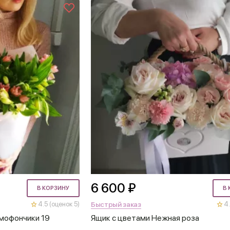
6 600 ₽
В КОРЗИНУ
В 
Быстрый заказ
4.5 (оценок 5)
4.
мофончики 19
Ящик с цветами Нежная роза