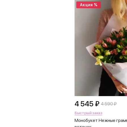
Акция %
4 545 ₽
4 590 ₽
Быстрый заказ
Монобукет Нежные грам
веточек