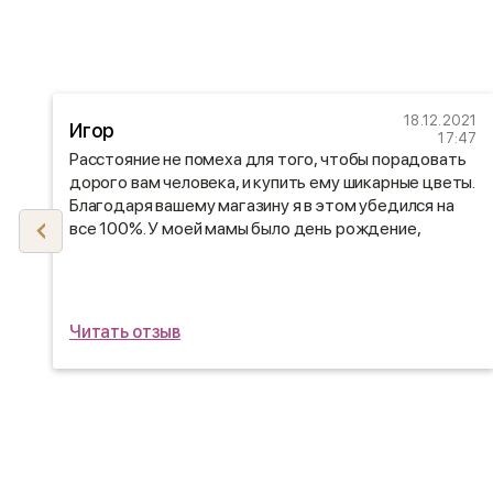
21
18.12.2021
Игор
35
17:47
Расстояние не помеха для того, чтобы порадовать
дорого вам человека, и купить ему шикарные цветы.
Благодаря вашему магазину я в этом убедился на
все 100%. У моей мамы было день рождение,
заказал доставку цветов через ваш сайт и ни
пожалел)
Читать отзыв