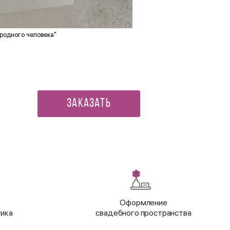
родного человека"
Конверт для денег В прекр
170 ₽
Заказать
Оформление
тика
свадебного пространства