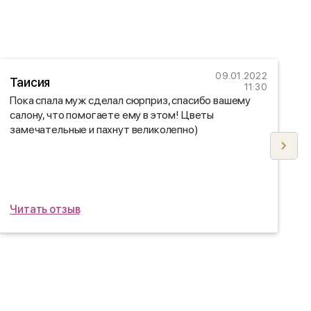
09.01.2022
Таисия
11:30
Пока спала муж сделал сюрприз, спасибо вашему
Б
салону, что помогаете ему в этом! Цветы
п
замечательные и пахнут великолепно)
п
б
д
Читать отзыв
Ч