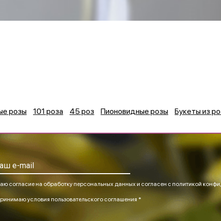
ые розы
101 роза
45 роз
Пионовидные розы
Букеты из ро
аю согласие на обработку персональных данных и согласен
с политикой конфи
ринимаю
условия пользовательского соглашения *