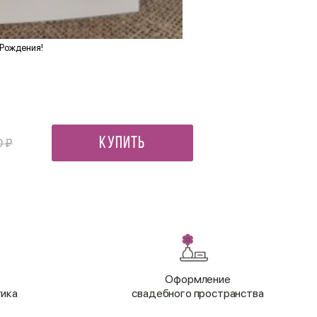
 Рождения!
Пакет подарочный "Нарцисс
350 ₽
Купить
0 ₽
Оформление
тика
свадебного пространства