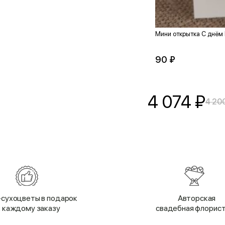
Мини открытка С днём
90 ₽
4 074
₽
4 20
сухоцветы в подарок
Авторская
к каждому заказу
свадебная флорис