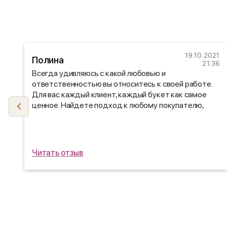
21
19.10.2021
Полина
36
21:36
Всегда удивляюсь с какой любовью и
ответственностью вы относитесь к своей работе.
Для вас каждый клиент, каждый букет как самое
ценное. Найдете подход к любому покупателю,
даже к самому требовательному! Надеюсь вы и
дальше продолжите радовать нас своими
е
шедеврами)
Читать отзыв