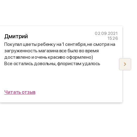
02.09.2021
Дмитрий
15:26
Покупал цветы ребенку на 1 сентября, не смотря на
Д
загруженность магазина все было во время
м
доставлено и очень красиво оформлено)
с
Все остались довольны, флористам удалось
Ф
подобрать букет по вкусу)
о
б
Читать отзыв
Ч